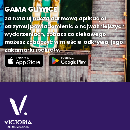
GAMA GLIWICE
Zainstaluj naszą darmową aplikację i
otrzymuj powiadomienia o najważniejszych
wydarzeniach, zobacz co ciekawego
możesz zobaczyć w mieście, odkrywaj jego
zakamarki i sekrety.