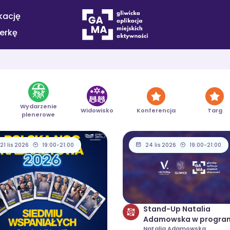
kację
terkę
Wydarzenie
Konferencja
Targ
Widowisko
plenerowe
21 lis 2026
19:00-21:00
24 lis 2026
19:00-21:00
Stand-Up Natalia
Adamowska w progra
"DALEKO JESZCZE"
Natalia Adamowska