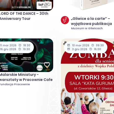
LORD OF THE DANCE – 30th
Anniversary Tour
„Gliwice a la carte” –
wyjątkowa publikacja
Muzeum w Gliwicach
11 mar 2026
18:30
10 mar 2026
09:30
16 gru 2026
19:30
3 gru 2026
16:00
Malarskie Miniatury -
warsztaty w Pracownie Cafe
Fundacja Pracownie