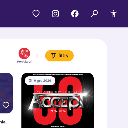
filtry
Aktywność
Festiwal
Koncert
Wysta
społeczna
9 gru 2026
mie