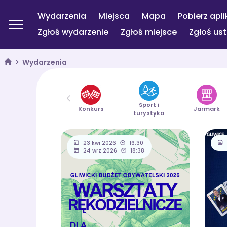
Wydarzenia
Miejsca
Mapa
Pobierz apli
Zgłoś wydarzenie
Zgłoś miejsce
Zgłoś us
Wydarzenia
Sport i
Konkurs
Jarmark
turystyka
23 kwi 2026
16:30
24 wrz 2026
18:38