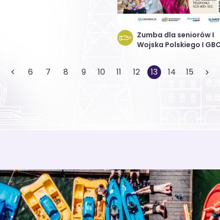
Zumba dla seniorów I
Wojska Polskiego I GB
6
7
8
9
10
11
12
13
14
15