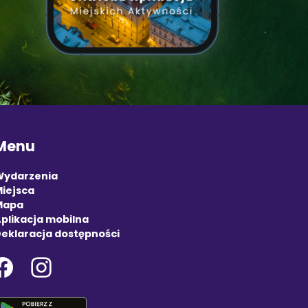
Menu
Wydarzenia
iejsca
Mapa
plikacja mobilna
eklaracja dostępności