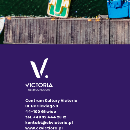
Centrum Kultury Victoria
ul. Barlickiego 3
44-100 Gliwice
tel. +48 32 444 28 12
kontakt@ckvictoria.pl
www.ckvictiora.pl