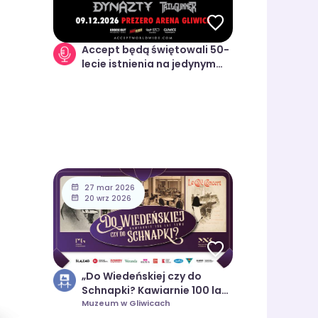
Accept będą świętowali 50-
lecie istnienia na jedynym
koncercie w Polsce!
27 mar 2026
20 wrz 2026
„Do Wiedeńskiej czy do
Schnapki? Kawiarnie 100 lat
temu”
Muzeum w Gliwicach