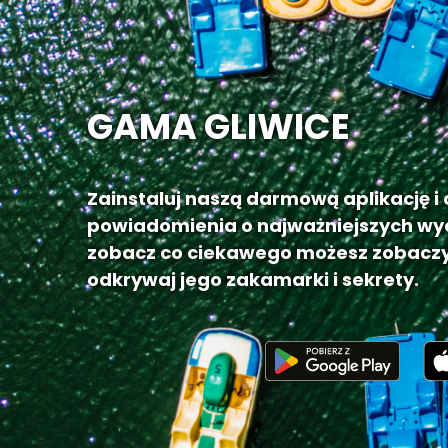
GAMA GLIWICE
Zainstaluj naszą darmową aplikację i
powiadomienia o najważniejszych wy
zobacz co ciekawego możesz zobaczy
odkrywaj jego zakamarki i sekrety.