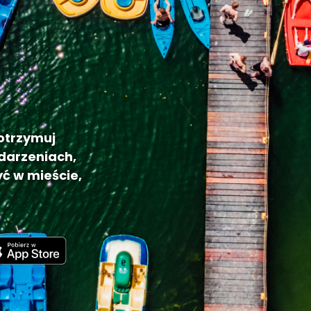
 otrzymuj
darzeniach,
ć w mieście,