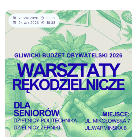
23 kwi 2026
16:30
24 wrz 2026
18:38