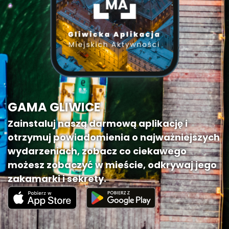
GAMA GLIWICE
Zainstaluj naszą darmową aplikację i
otrzymuj powiadomienia o najważniejszych
wydarzeniach, zobacz co ciekawego
możesz zobaczyć w mieście, odkrywaj jego
zakamarki i sekrety.