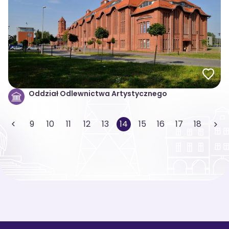
Oddział Odlewnictwa Artystycznego
9
10
11
12
13
14
15
16
17
18