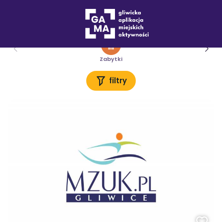
Miejsca
Zabytki
filtry