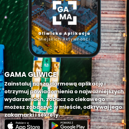
GAMA GLIWICE
Zainstaluj naszą darmową aplikację i
otrzymuj powiadomienia o najważniejszych
wydarzeniach, zobacz co ciekawego
możesz zobaczyć w mieście, odkrywaj jego
zakamarki i sekrety.